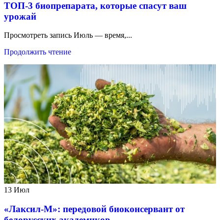
ТОП-3 биопрепарата, которые спасут ваш
урожай
Просмотреть запись Июль — время,...
Продолжить чтение
13
Июл
«Лаксил-М»: передовой биоконсервант от
белорусских академиков