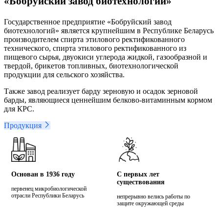
«Бобруйский завод биотехнологий»
Государственное предприятие «Бобруйский завод
биотехнологий» является крупнейшим в Республике Беларусь
производителем спирта этилового ректификованного
технического, спирта этилового ректификованного из
пищевого сырья, двуокиси углерода жидкой, газообразной и
твердой, брикетов топливных, биотехнологической
продукции для сельского хозяйства.
Также завод реализует барду зерновую и осадок зерновой
барды, являющиеся ценнейшим белково-витаминным кормом
для КРС.
Продукция
Основан в 1936 году
С первых лет
существования
первенец микробиологической
отрасли Республики Беларусь
непрерывно велись работы по
защите окружающей среды