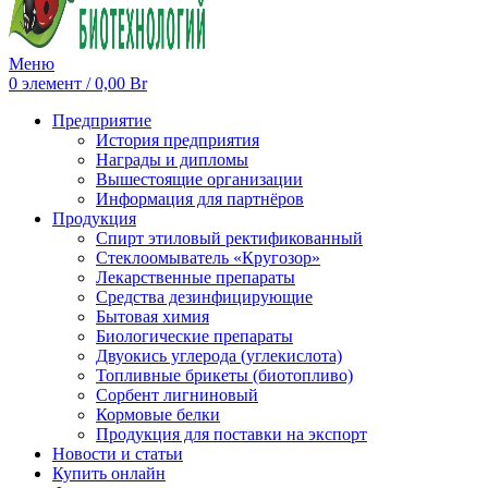
Меню
0
элемент
/
0,00
Br
Предприятие
История предприятия
Награды и дипломы
Вышестоящие организации
Информация для партнёров
Продукция
Спирт этиловый ректификованный
Стеклоомыватель «Кругозор»
Лекарственные препараты
Средства дезинфицирующие
Бытовая химия
Биологические препараты
Двуокись углерода (углекислота)
Топливные брикеты (биотопливо)
Сорбент лигниновый
Кормовые белки
Продукция для поставки на экспорт
Новости и статьи
Купить онлайн